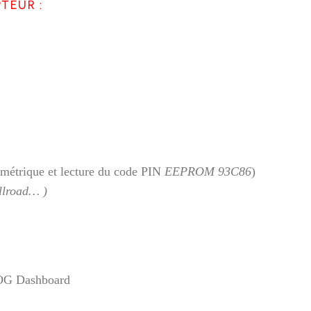
PTEUR
:
ométrique et lecture du code PIN
EEPROM 93C86
)
llroad… )
ROG Dashboard