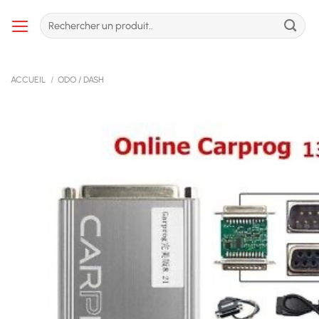
Passer
Recherche
au
pour :
contenu
ACCUEIL
/
ODO / DASH