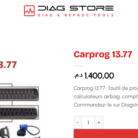
Carprog 13.77
د.م.
1.400,00
Carprog 13.77 : l’outil de 
calculateurs airbag, compt
Commandez-le sur Diagstor
quantité de Carprog 13.77