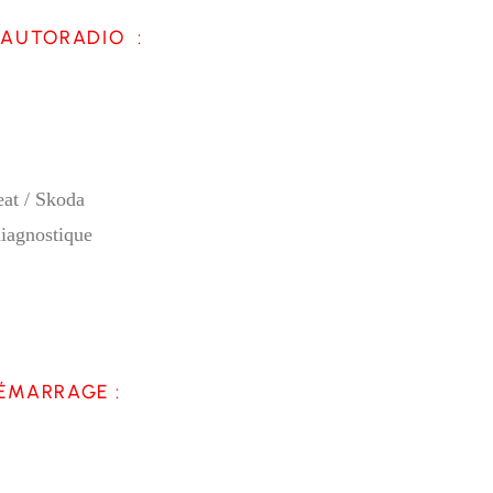
 AUTORADIO :
eat / Skoda
iagnostique
ÉMARRAGE :