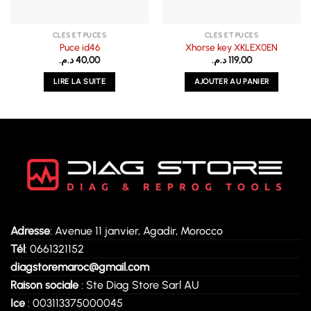
CLÉS ET PUCES
CLÉS ET PUCES
Puce id46
Xhorse key XKLEX0EN
د.م.
40,00
د.م.
119,00
LIRE LA SUITE
AJOUTER AU PANIER
Adresse
: Avenue 11 janvier, Agadir, Morocco
Tél
: 0661321152
diagstoremaroc@gmail.com
Raison sociale
: Ste Diag Store Sarl AU
Ice
: 003113375000045