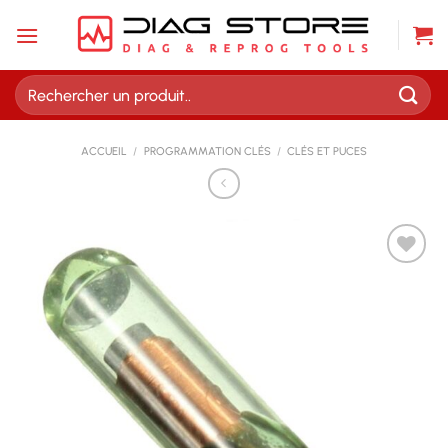
Passer
au
contenu
Recherche
pour :
ACCUEIL
/
PROGRAMMATION CLÉS
/
CLÉS ET PUCES