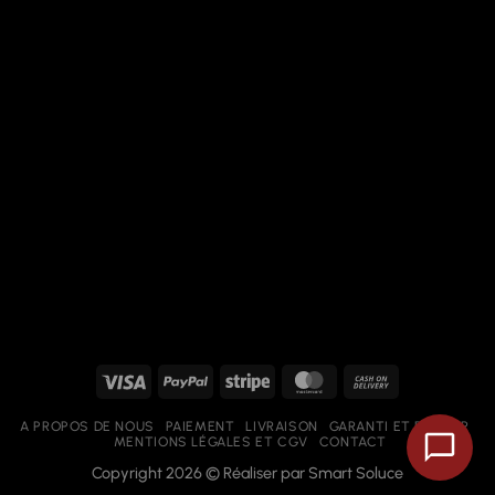
Visa
PayPal
Stripe
MasterCard
Cash
On
A PROPOS DE NOUS
PAIEMENT
LIVRAISON
GARANTI ET RETOUR
Delivery
MENTIONS LÉGALES ET CGV
CONTACT
Copyright 2026 © Réaliser par
Smart Soluce