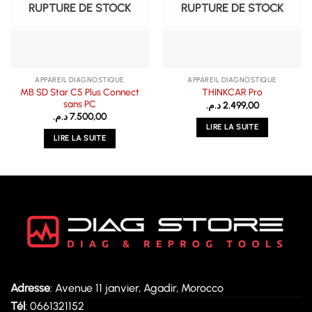
RUPTURE DE STOCK
RUPTURE DE STOCK
APPAREIL DIAGNOSTIQUE
APPAREIL DIAGNOSTIQUE
MB SD Star C5 Plus Connect
THINKCAR Pro
sans PC
د.م.
2.499,00
د.م.
7.500,00
LIRE LA SUITE
LIRE LA SUITE
Adresse
: Avenue 11 janvier, Agadir, Morocco
Tél
: 0661321152