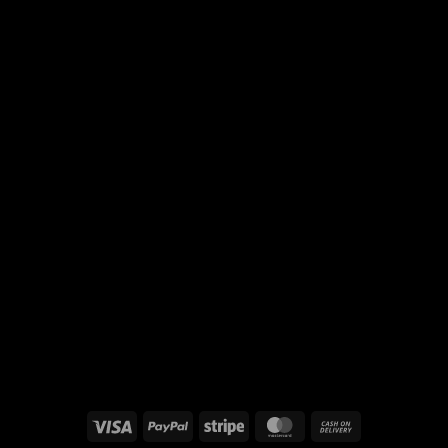
Visa
PayPal
Stripe
MasterCard
Cash
On