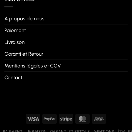
A propos de nous
Paiement
Livraison
Garanti et Retour
Mentions légales et CGV
Contact
Visa
PayPal
Stripe
MasterCard
Cash
On
PAIEMENT
LIVRAISON
GARANTI ET RETOUR
MENTIONS LÉGALES