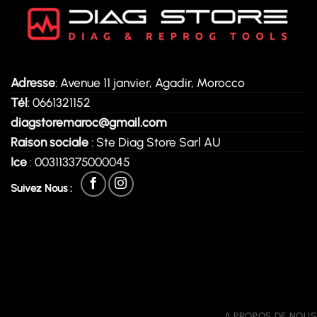
Adresse
: Avenue 11 janvier, Agadir, Morocco
Tél
: 0661321152
diagstoremaroc@gmail.com
Raison sociale
: Ste Diag Store Sarl AU
Ice
: 003113375000045
Suivez Nous :
A PROPOS DE NOUS