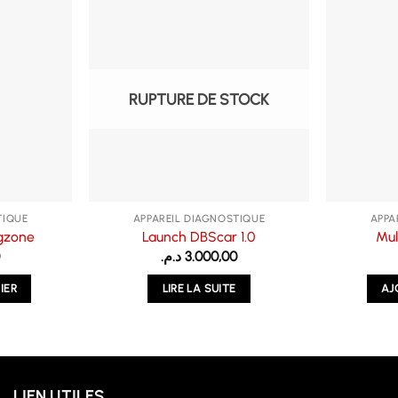
RUPTURE DE STOCK
TIQUE
APPAREIL DIAGNOSTIQUE
APPA
gzone
Launch DBScar 1.0
Mul
0
د.م.
3.000,00
IER
LIRE LA SUITE
AJ
LIEN UTILES