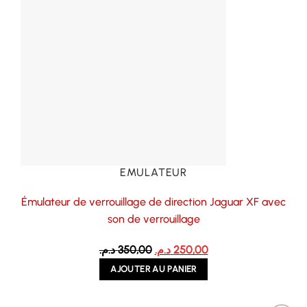
EMULATEUR
Émulateur de verrouillage de direction Jaguar XF avec
son de verrouillage
Le
Le
د.م.
350,00
د.م.
250,00
prix
prix
AJOUTER AU PANIER
initial
actuel
était :
est :