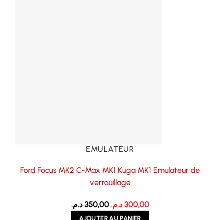
EMULATEUR
Ford Focus MK2 C-Max MK1 Kuga MK1 Emulateur de
verrouillage
Le
Le
د.م.
350,00
د.م.
300,00
prix
prix
AJOUTER AU PANIER