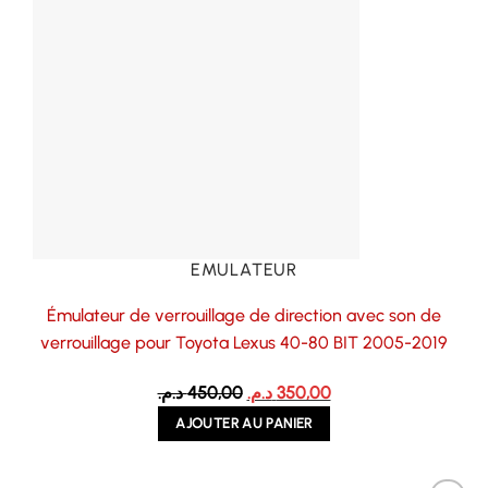
EMULATEUR
Émulateur de verrouillage de direction avec son de
verrouillage pour Toyota Lexus 40-80 BIT 2005-2019
Le
Le
د.م.
450,00
د.م.
350,00
prix
prix
AJOUTER AU PANIER
initial
actuel
était :
est :