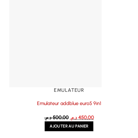
EMULATEUR
Emulateur addblue euro5 9in1
Le
Le
د.م.
500,00
د.م.
450,00
prix
prix
AJOUTER AU PANIER
initial
actuel