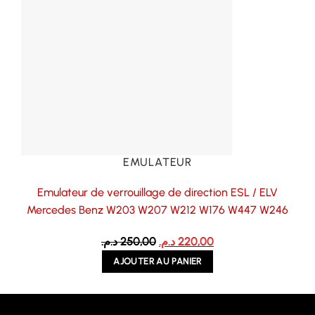
EMULATEUR
Emulateur de verrouillage de direction ESL / ELV
Mercedes Benz W203 W207 W212 W176 W447 W246
Le
Le
د.م.
250,00
د.م.
220,00
prix
prix
AJOUTER AU PANIER
initial
actuel
était :
est :
220,00 د.م..
250,00 د.م..