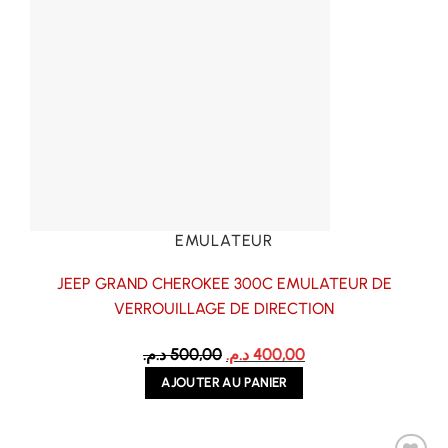
EMULATEUR
JEEP GRAND CHEROKEE 300C EMULATEUR DE
VERROUILLAGE DE DIRECTION
Le
Le
د.م.
500,00
د.م.
400,00
prix
prix
AJOUTER AU PANIER
initial
actuel
était :
est :