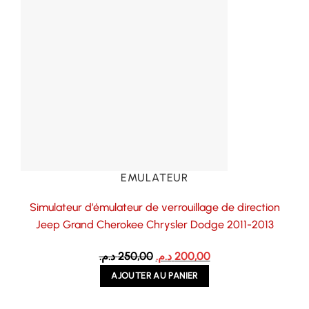
EMULATEUR
Simulateur d’émulateur de verrouillage de direction
Jeep Grand Cherokee Chrysler Dodge 2011-2013
Le
Le
د.م.
250,00
د.م.
200,00
prix
prix
AJOUTER AU PANIER
initial
actuel
était :
est :