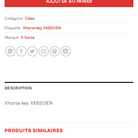
AJOUTER AU PANIER
Catégorie :
Clées
Étiquette :
Xhorse key XKB501EN
Marque :
X horse
DESCRIPTION
Xhorse key XKB501EN
PRODUITS SIMILAIRES