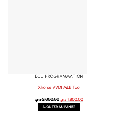
ECU PROGRAMMATION
Xhorse VVDI MLB Tool
Le
Le
د.م.
2.000,00
د.م.
1.800,00
prix
prix
AJOUTER AU PANIER
initial
actuel