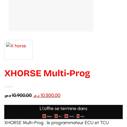
XHORSE Multi-Prog
Le
Le
د.م.
10.900,00
د.م.
10.500,00
prix
prix
L\'offre se termine dans
initial
actuel
:
:
:
était :
est :
22
01
25
13
days
hrs
mins
secs
XHORSE Multi-Prog : le programmateur ECU et TCU
10.500,00 د.م..
10.900,00 د.م..