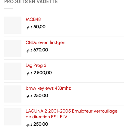
PRODUITS EN VADETTE
MQB48
د.م.
50,00
OBDeleven firstgen
د.م.
670,00
DigiProg 3
د.م.
2.500,00
bmw key ews 433mhz
د.م.
250,00
LAGUNA 2 2001-2005 Emulateur verrouillage
de direction ESL ELV
د.م.
250,00