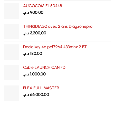
AUGOCOM El-50448
د.م.
900,00
THINKIDIAG2 avec 2 ans Diagzonepro
د.م.
3.200,00
Dacia key 4a pcf7964 433mhz 2 BT
د.م.
180,00
Cable LAUNCH CAN FD
د.م.
1.000,00
FLEX FULL MASTER
د.م.
66.000,00