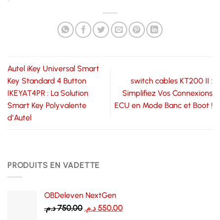
Autel iKey Universal Smart
Key Standard 4 Button
switch cables KT200 II :
IKEYAT4PR : La Solution
Simplifiez Vos Connexions
Smart Key Polyvalente
ECU en Mode Banc et Boot !
d’Autel
PRODUITS EN VADETTE
OBDeleven NextGen
Le
Le
د.م.
750,00
د.م.
550,00
prix
prix