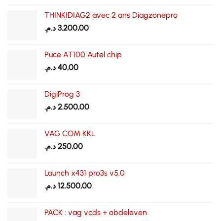
initial
actuel
THINKIDIAG2 avec 2 ans Diagzonepro
était :
est :
د.م.
3.200,00
550,00 د.م..
750,00 د.م..
Puce AT100 Autel chip
د.م.
40,00
DigiProg 3
د.م.
2.500,00
VAG COM KKL
د.م.
250,00
Launch x431 pro3s v5.0
د.م.
12.500,00
PACK : vag vcds + obdeleven