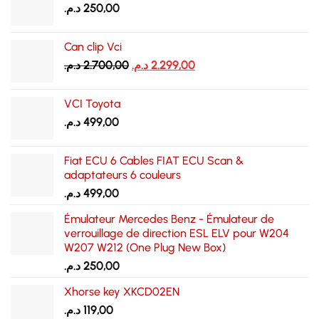
د.م.
250,00
Can clip Vci
Le
Le
د.م.
2.700,00
د.م.
2.299,00
prix
prix
initial
actuel
VCI Toyota
était :
est :
د.م.
499,00
2.299,00 د.م..
2.700,00 د.م..
Fiat ECU 6 Cables FIAT ECU Scan &
adaptateurs 6 couleurs
د.م.
499,00
Émulateur Mercedes Benz - Émulateur de
verrouillage de direction ESL ELV pour W204
W207 W212 (One Plug New Box)
د.م.
250,00
Xhorse key XKCD02EN
د.م.
119,00