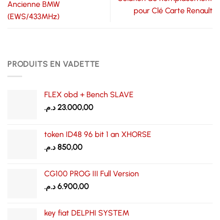
Ancienne BMW
pour Clé Carte Renault
(EWS/433MHz)
PRODUITS EN VADETTE
FLEX obd + Bench SLAVE
د.م.
23.000,00
token ID48 96 bit 1 an XHORSE
د.م.
850,00
CG100 PROG III Full Version
د.م.
6.900,00
key fiat DELPHI SYSTEM