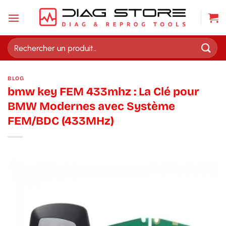
Passer
au
contenu
Recherche
pour :
BLOG
bmw key FEM 433mhz : La Clé pour
BMW Modernes avec Système
FEM/BDC (433MHz)