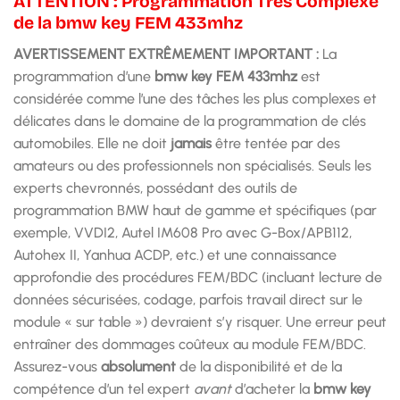
ATTENTION : Programmation Très Complexe
de la bmw key FEM 433mhz
AVERTISSEMENT EXTRÊMEMENT IMPORTANT :
La
programmation d’une
bmw key FEM 433mhz
est
considérée comme l’une des tâches les plus complexes et
délicates dans le domaine de la programmation de clés
automobiles. Elle ne doit
jamais
être tentée par des
amateurs ou des professionnels non spécialisés. Seuls les
experts chevronnés, possédant des outils de
programmation BMW haut de gamme et spécifiques (par
exemple, VVDI2, Autel IM608 Pro avec G-Box/APB112,
Autohex II, Yanhua ACDP, etc.) et une connaissance
approfondie des procédures FEM/BDC (incluant lecture de
données sécurisées, codage, parfois travail direct sur le
module « sur table ») devraient s’y risquer. Une erreur peut
entraîner des dommages coûteux au module FEM/BDC.
Assurez-vous
absolument
de la disponibilité et de la
compétence d’un tel expert
avant
d’acheter la
bmw key