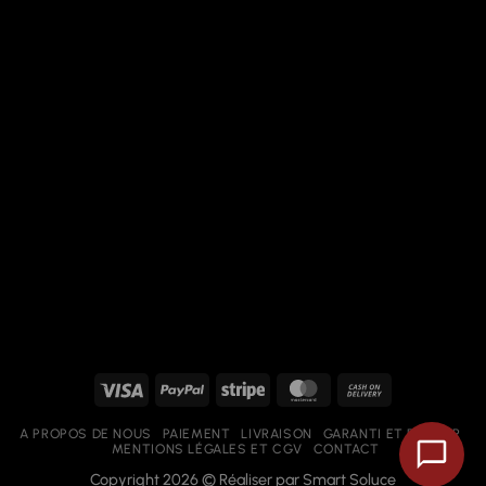
Visa
PayPal
Stripe
MasterCard
Cash
On
A PROPOS DE NOUS
PAIEMENT
LIVRAISON
GARANTI ET RETOUR
Delivery
MENTIONS LÉGALES ET CGV
CONTACT
Copyright 2026 © Réaliser par
Smart Soluce