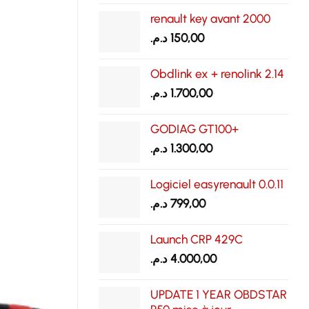
renault key avant 2000
د.م.
150,00
Obdlink ex + renolink 2.14
د.م.
1.700,00
GODIAG GT100+
د.م.
1.300,00
Logiciel easyrenault 0.0.11
د.م.
799,00
Launch CRP 429C
د.م.
4.000,00
UPDATE 1 YEAR OBDSTAR