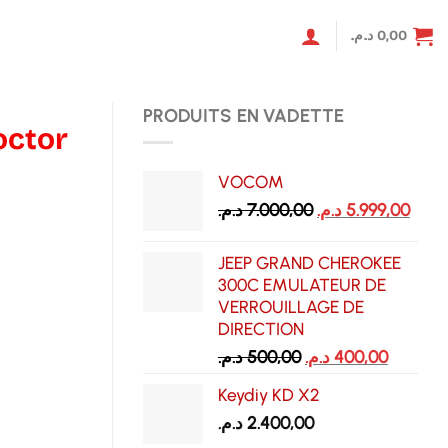
د.م.
0,00
PRODUITS EN VADETTE
octor
VOCOM
Le
Le
د.م.
7.000,00
د.م.
5.999,00
prix
prix
initial
actu
JEEP GRAND CHEROKEE
était :
est :
300C EMULATEUR DE
7.000,00 د.م..
VERROUILLAGE DE
DIRECTION
Le
Le
د.م.
500,00
د.م.
400,00
prix
prix
Keydiy KD X2
initial
actuel
د.م.
2.400,00
était :
est :
500,00 د.م..