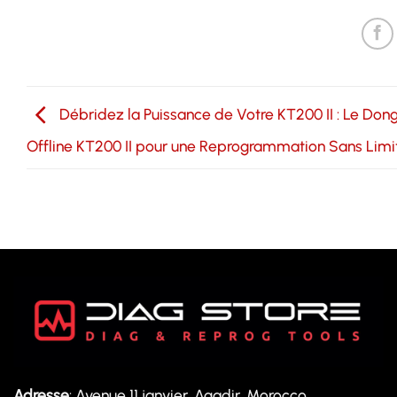
Débridez la Puissance de Votre KT200 II : Le Don
Offline KT200 II pour une Reprogrammation Sans Limi
Adresse
: Avenue 11 janvier, Agadir, Morocco