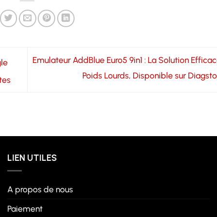
Emulateur AddBlue Euro5 9in1 : La Solution Effica
gle
Poids Lourds, Disponible sur Diags
tes
LIEN UTILES
A propos de nous
Paiement