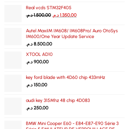
Real vcds STM32F405
Le
Le
د.م.
1.500,00
د.م.
1.350,00
prix
prix
initial
actuel
Autel MaxiIM IM608/ IM608Pro/ Auro OtoSys
était :
est :
IM600/One Year Update Service
1.350,00 د.م..
1.500,00 د.م..
د.م.
8.500,00
XTOOL AD10
د.م.
900,00
key ford blade with 4D60 chip 433mHz
د.م.
150,00
audi key 315Mhz 48 chip 4D083
د.م.
250,00
BMW Mini Cooper E60 - E84-E87-E90 Série 3