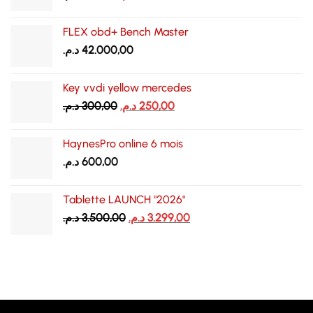
prix
prix
initial
actuel
FLEX obd+ Bench Master
était :
est :
د.م.
42.000,00
800,00 د.م..
950,00 د.م..
Key vvdi yellow mercedes
Le
Le
د.م.
300,00
د.م.
250,00
prix
prix
initial
actuel
HaynesPro online 6 mois
était :
est :
د.م.
600,00
250,00 د.م..
300,00 د.م..
Tablette LAUNCH "2026"
Le
Le
د.م.
3.500,00
د.م.
3.299,00
prix
prix
initial
actuel
était :
est :
3.299,00 د.م..
3.500,00 د.م..