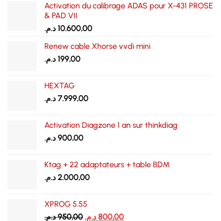
Activation du calibrage ADAS pour X-431 PROSE
& PAD VII
د.م.
10.600,00
Renew cable Xhorse vvdi mini
د.م.
199,00
HEXTAG
د.م.
7.999,00
Activation Diagzone 1 an sur thinkdiag
د.م.
900,00
Ktag + 22 adaptateurs + table BDM
د.م.
2.000,00
XPROG 5.55
Le
Le
د.م.
950,00
د.م.
800,00