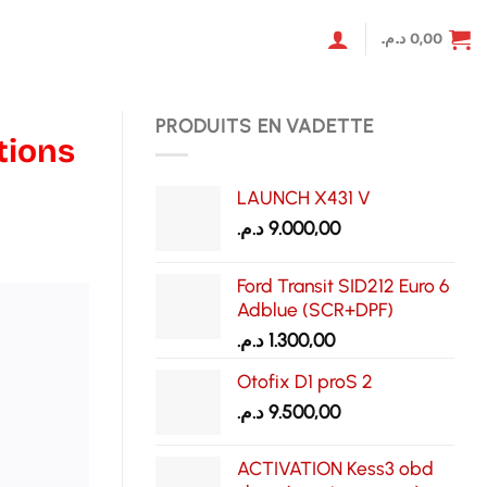
د.م.
0,00
PRODUITS EN VADETTE
tions
LAUNCH X431 V
د.م.
9.000,00
Ford Transit SID212 Euro 6
Adblue (SCR+DPF)
د.م.
1.300,00
Otofix D1 proS 2
د.م.
9.500,00
ACTIVATION Kess3 obd