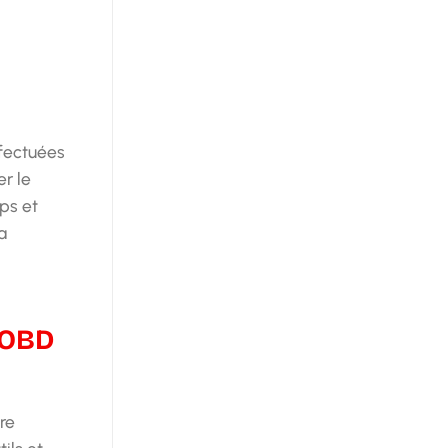
fectuées
r le
ps et
a
e OBD
re