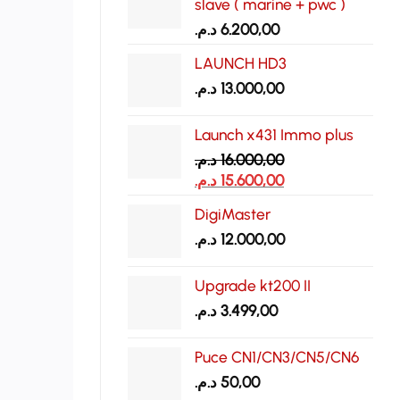
slave ( marine + pwc )
د.م.
6.200,00
LAUNCH HD3
د.م.
13.000,00
Launch x431 Immo plus
د.م.
16.000,00
Le
Le
د.م.
15.600,00
prix
prix
DigiMaster
initial
actuel
د.م.
12.000,00
était :
est :
15.600,00 د.م..
16.000,00 د.م..
Upgrade kt200 II
د.م.
3.499,00
Puce CN1/CN3/CN5/CN6
د.م.
50,00