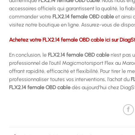
authentique
FLX2.14 female OBD cable
. Nous nous eng
accessoires officiels qui garantissent la qualité, la fi
commander votre
FLX2.14 female OBD cable
et ainsi
visitez notre boutique en ligne. Assurez-vous de disp
Achetez votre FLX2.14 female OBD cable ici sur DiagS
En conclusion, le
FLX2.14 female OBD cable
n’est pas 
professionnel de l’outil Magicmotorsport Flex au Maroc
offrant rapidité, efficacité et flexibilité. Pour tirer le
professionnaliser toutes vos interventions, l’achat du
F
FLX2.14 female OBD cable
dès aujourd’hui chez DiagS