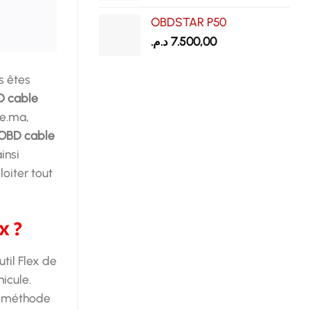
OBDSTAR P50
د.م.
7.500,00
s êtes
D cable
re.ma,
 OBD cable
insi
oiter tout
x ?
til Flex de
icule.
ne méthode