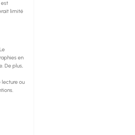
est
erait limité
Le
graphies en
. De plus,
 lecture ou
tions.