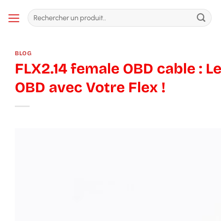
Passer
Recherche
au
pour :
contenu
BLOG
FLX2.14 female OBD cable : Le
OBD avec Votre Flex !