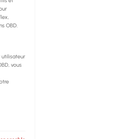
ils et
our
lex,
ons OBD.
utilisateur
 OBD, vous
otre