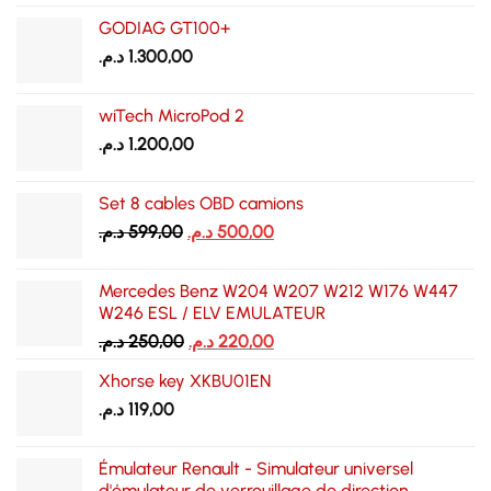
GODIAG GT100+
د.م.
1.300,00
wiTech MicroPod 2
د.م.
1.200,00
Set 8 cables OBD camions
Le
Le
د.م.
599,00
د.م.
500,00
prix
prix
initial
actuel
Mercedes Benz W204 W207 W212 W176 W447
était :
est :
W246 ESL / ELV EMULATEUR
500,00 د.م..
599,00 د.م..
Le
Le
د.م.
250,00
د.م.
220,00
prix
prix
Xhorse key XKBU01EN
initial
actuel
د.م.
119,00
était :
est :
220,00 د.م..
250,00 د.م..
Émulateur Renault - Simulateur universel
d'émulateur de verrouillage de direction