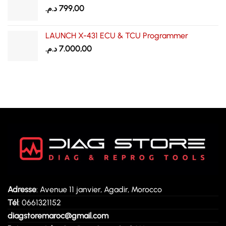
د.م.
799,00
LAUNCH X-431 ECU & TCU Programmer
د.م.
7.000,00
Adresse
: Avenue 11 janvier, Agadir, Morocco
Tél
: 0661321152
diagstoremaroc@gmail.com