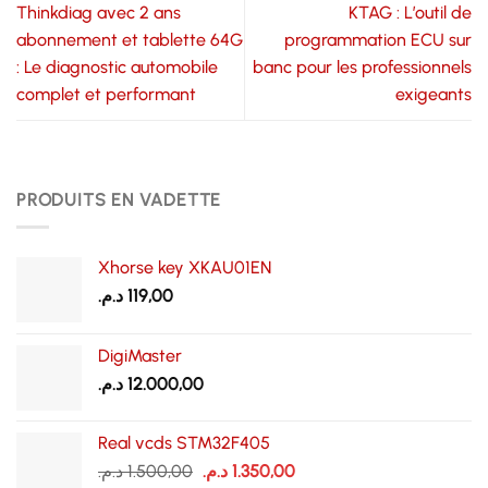
Thinkdiag avec 2 ans
KTAG : L’outil de
abonnement et tablette 64G
programmation ECU sur
: Le diagnostic automobile
banc pour les professionnels
complet et performant
exigeants
PRODUITS EN VADETTE
Xhorse key XKAU01EN
د.م.
119,00
DigiMaster
د.م.
12.000,00
Real vcds STM32F405
Le
Le
د.م.
1.500,00
د.م.
1.350,00