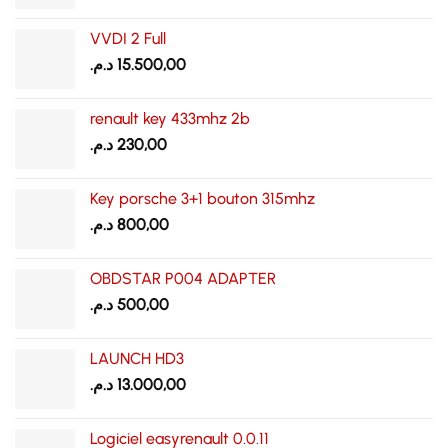
prix
prix
initial
actuel
VVDI 2 Full
était :
est :
د.م.
15.500,00
1.350,00 د.م..
1.500,00 د.م..
renault key 433mhz 2b
د.م.
230,00
Key porsche 3+1 bouton 315mhz
د.م.
800,00
OBDSTAR P004 ADAPTER
د.م.
500,00
LAUNCH HD3
د.م.
13.000,00
Logiciel easyrenault 0.0.11