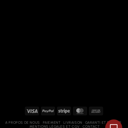
Visa
PayPal
Stripe
MasterCard
Cash
On
A PROPOS DE NOUS
PAIEMENT
LIVRAISON
GARANTI ET RETOUR
Delivery
MENTIONS LÉGALES ET CGV
CONTACT