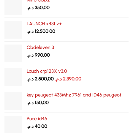
د.م.
350,00
LAUNCH x431 v+
د.م.
12.500,00
Obdeleven 3
د.م.
990,00
Lauch crp123X v3.0
Le
Le
د.م.
2.500,00
د.م.
2.390,00
prix
prix
initial
actuel
key peugeot 433Mhz 7961 and ID46 peugeot
était :
est :
د.م.
150,00
2.390,00 د.م..
2.500,00 د.م..
Puce id46
د.م.
40,00