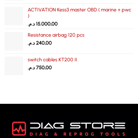
ACTIVATION Kess3 master OBD ( marine + pwc
)
د.م.
15.000,00
Resistance airbag 120 pcs
د.م.
240,00
switch cables KT200 II
د.م.
750,00