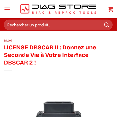
Passer
au
contenu
Recherche
pour :
BLOG
LICENSE DBSCAR II : Donnez une
Seconde Vie à Votre Interface
DBSCAR 2 !