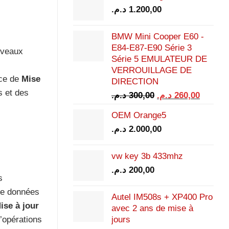
د.م.
1.200,00
BMW Mini Cooper E60 -
E84-E87-E90 Série 3
uveaux
Série 5 EMULATEUR DE
VERROUILLAGE DE
ice de
Mise
DIRECTION
s et des
Le
Le
د.م.
300,00
د.م.
260,00
prix
prix
OEM Orange5
initial
actuel
د.م.
2.000,00
était :
est :
300,00 د.م..
vw key 3b 433mhz
د.م.
200,00
s
 de données
Autel IM508s + XP400 Pro
ise à jour
avec 2 ans de mise à
’opérations
jours