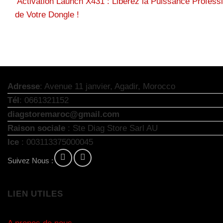
Activation Launch X431 : Libérez la Puissance Professi
de Votre Dongle !
Adresse
: Avenue 11 janvier, Agadir, Morocco
Tél
: 0661321152
diagstoremaroc@gmail.com
Raison sociale
: Ste Diag Store Sarl AU
Ice
: 003113375000045
Suivez Nous :
LIEN UTILES
A propos de nous