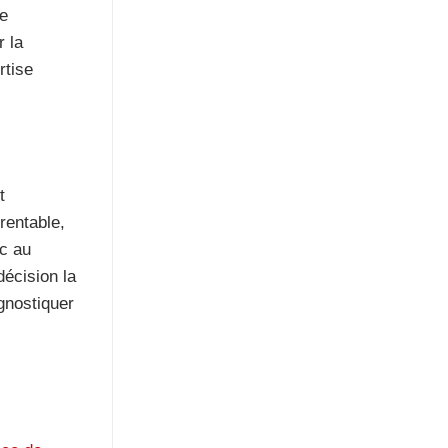
le
r la
rtise
t
 rentable,
ic au
décision la
gnostiquer