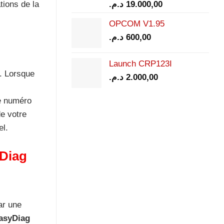
tions de la
د.م.
19.000,00
OPCOM V1.95
د.م.
600,00
Launch CRP123I
. Lorsque
د.م.
2.000,00
le numéro
de votre
el.
yDiag
ar une
EasyDiag