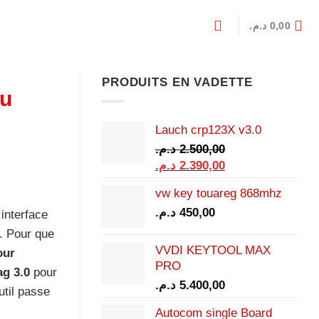
د.م.
0,00
PRODUITS EN VADETTE
au
Lauch crp123X v3.0
د.م.
2.500,00
Le
Le
د.م.
2.390,00
prix
prix
vw key touareg 868mhz
initial
actuel
د.م.
450,00
était :
est :
interface
2.390,00 د.م..
2.500,00 د.م..
t. Pour que
VVDI KEYTOOL MAX
our
PRO
ag 3.0
pour
د.م.
5.400,00
util passe
Autocom single Board