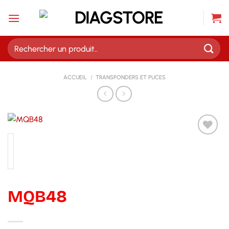
Passer
au
contenu
Recherche
pour :
ACCUEIL
/
TRANSPONDERS ET PUCES
MQB48