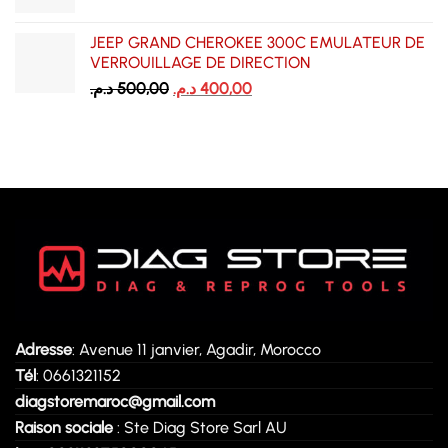
JEEP GRAND CHEROKEE 300C EMULATEUR DE
VERROUILLAGE DE DIRECTION
Le
Le
د.م.
500,00
د.م.
400,00
prix
prix
initial
actuel
était :
est :
400,00 د.م..
500,00 د.م..
Adresse
: Avenue 11 janvier, Agadir, Morocco
Tél
: 0661321152
diagstoremaroc@gmail.com
Raison sociale
: Ste Diag Store Sarl AU