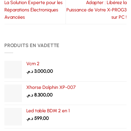
La Solution Experte pour les
Adapter : Libérez la
Réparations Électroniques
Puissance de Votre X-PROG3
Avancées
sur PC !
PRODUITS EN VADETTE
Vcm 2
د.م.
3.000,00
Xhorse Dolphin XP-007
د.م.
8.300,00
Led table BDM 2 en 1
د.م.
599,00