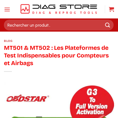
Passer
au
contenu
Recherche
pour :
BLOG
MT501 & MT502 : Les Plateformes de
Test Indispensables pour Compteurs
et Airbags