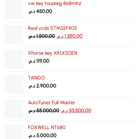
vw key touareg 868mhz
د.م.
450,00
Real vcds STM32F405
Le
Le
د.م.
1.500,00
د.م.
1.350,00
prix
prix
initial
actuel
Xhorse key XKLKS0EN
était :
est :
د.م.
119,00
1.350,00 د.م..
1.500,00 د.م..
TANGO
د.م.
2.900,00
AutoTuner Full Master
Le
Le
د.م.
55.000,00
د.م.
53.500,00
prix
prix
initial
actuel
FOXWELL NT680
était :
est :
د.م.
5.000,00
53.500,00 د.م..
55.000,00 د.م..