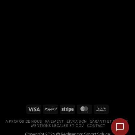
Visa
PayPal
Stripe
MasterCard
Cash
On
A PROPOS DE NOUS
PAIEMENT
LIVRAISON
GARANTI ET RETOUR
Delivery
MENTIONS LÉGALES ET CGV
CONTACT
Copyright 2026 © Réaliser par
Smart Soluce