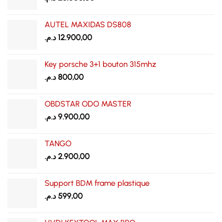
AUTEL MAXIDAS DS808
د.م.
12.900,00
Key porsche 3+1 bouton 315mhz
د.م.
800,00
OBDSTAR ODO MASTER
د.م.
9.900,00
TANGO
د.م.
2.900,00
Support BDM frame plastique
د.م.
599,00