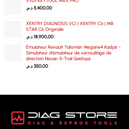
VVDI KEYTOOL MAX PRO
د.م.
5.400,00
XENTRY DIAGNOSIS VCI | XENTRY C6 | MB
STAR C6 Originale
د.م.
18.900,00
Émulateur Renault Talisman Megane4 Kadjar -
Simulateur d'émulateur de verrouillage de
direction Nissan X-Trail Qashqai
د.م.
350,00