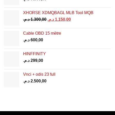
XHORSE XDMQBAGL MLB Tool MQB
Le
Le
د.م.
1.300,00
د.م.
1.150,00
prix
prix
initial
actuel
Cable OBD 15 mètre
était :
est :
د.م.
600,00
1.150,00 د.م..
1.300,00 د.م..
HINFFINITY
د.م.
299,00
Vnci + odis 23 full
د.م.
2.500,00