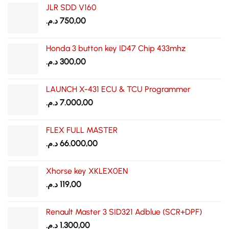
JLR SDD V160
د.م.
750,00
Honda 3 button key ID47 Chip 433mhz
د.م.
300,00
LAUNCH X-431 ECU & TCU Programmer
د.م.
7.000,00
FLEX FULL MASTER
د.م.
66.000,00
Xhorse key XKLEX0EN
د.م.
119,00
Renault Master 3 SID321 Adblue (SCR+DPF)
د.م.
1.300,00