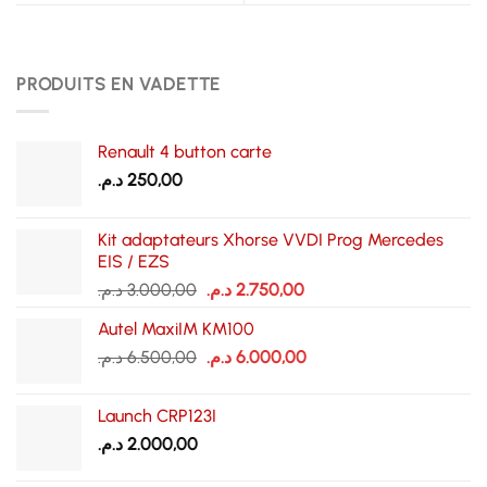
PRODUITS EN VADETTE
Renault 4 button carte
د.م.
250,00
Kit adaptateurs Xhorse VVDI Prog Mercedes
EIS / EZS
Le
Le
د.م.
3.000,00
د.م.
2.750,00
prix
prix
Autel MaxiIM KM100
initial
actuel
Le
Le
د.م.
6.500,00
était :
د.م.
6.000,00
est :
prix
prix
2.750,00 د.م..
3.000,00 د.م..
initial
actuel
Launch CRP123I
était :
est :
د.م.
2.000,00
6.000,00 د.م..
6.500,00 د.م..