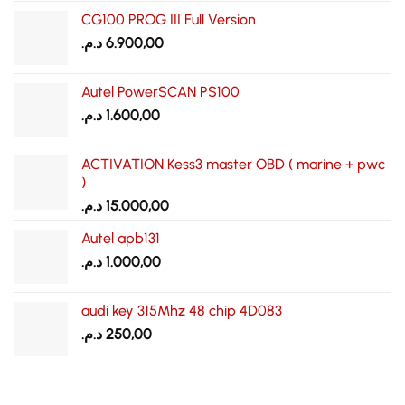
initial
actuel
CG100 PROG III Full Version
était :
est :
د.م.
6.900,00
2.390,00 د.م..
2.500,00 د.م..
Autel PowerSCAN PS100
د.م.
1.600,00
ACTIVATION Kess3 master OBD ( marine + pwc
)
د.م.
15.000,00
Autel apb131
د.م.
1.000,00
audi key 315Mhz 48 chip 4D083
د.م.
250,00