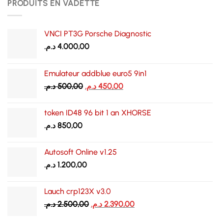
PRODUITS EN VADETTE
VNCI PT3G Porsche Diagnostic
د.م.
4.000,00
Emulateur addblue euro5 9in1
Le
Le
د.م.
500,00
د.م.
450,00
prix
prix
initial
actuel
token ID48 96 bit 1 an XHORSE
était :
est :
د.م.
850,00
450,00 د.م..
500,00 د.م..
Autosoft Online v1.25
د.م.
1.200,00
Lauch crp123X v3.0
Le
Le
د.م.
2.500,00
د.م.
2.390,00
prix
prix