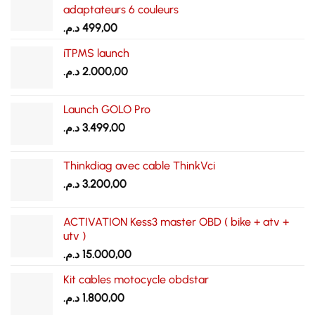
adaptateurs 6 couleurs
د.م.
499,00
iTPMS launch
د.م.
2.000,00
Launch GOLO Pro
د.م.
3.499,00
Thinkdiag avec cable ThinkVci
د.م.
3.200,00
ACTIVATION Kess3 master OBD ( bike + atv +
utv )
د.م.
15.000,00
Kit cables motocycle obdstar
د.م.
1.800,00