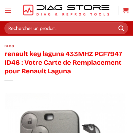
Passer
au
contenu
Recherche
pour :
BLOG
renault key laguna 433MHZ PCF7947
ID46 : Votre Carte de Remplacement
pour Renault Laguna