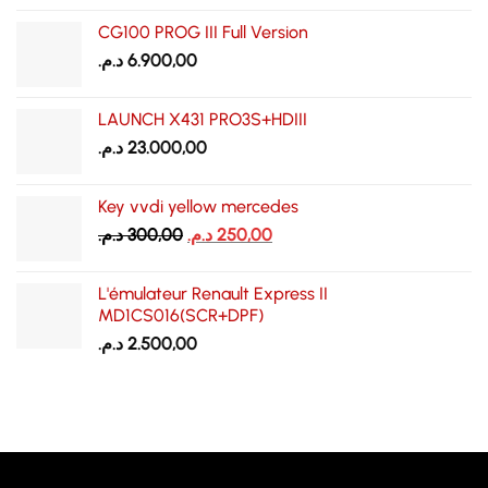
CG100 PROG III Full Version
د.م.
6.900,00
LAUNCH X431 PRO3S+HDIII
د.م.
23.000,00
Key vvdi yellow mercedes
Le
Le
د.م.
300,00
د.م.
250,00
prix
prix
initial
actuel
L'émulateur Renault Express II
était :
est :
MD1CS016(SCR+DPF)
250,00 د.م..
300,00 د.م..
د.م.
2.500,00