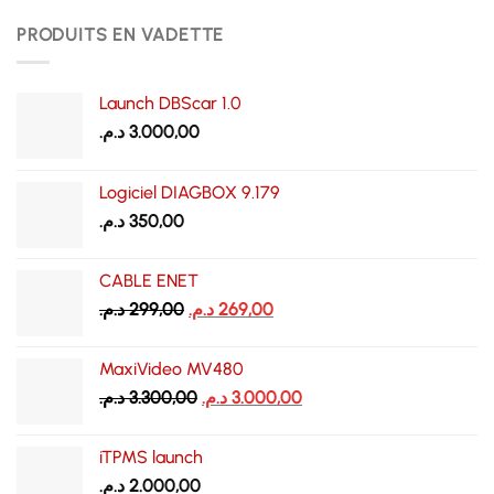
PRODUITS EN VADETTE
Launch DBScar 1.0
د.م.
3.000,00
Logiciel DIAGBOX 9.179
د.م.
350,00
CABLE ENET
Le
Le
د.م.
299,00
د.م.
269,00
prix
prix
initial
actuel
MaxiVideo MV480
était :
est :
Le
Le
د.م.
3.300,00
د.م.
3.000,00
269,00 د.م..
299,00 د.م..
prix
prix
initial
actuel
iTPMS launch
était :
est :
د.م.
2.000,00
3.000,00 د.م..
3.300,00 د.م..