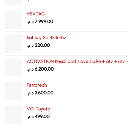
HEXTAG
د.م.
7.999,00
fiat key 3b 433mhz
د.م.
220,00
ACTIVATION Kess3 obd slave ( bike + atv + utv )
د.م.
6.200,00
Fetrotech
د.م.
3.600,00
VCI Toyota
د.م.
499,00