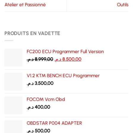
Atelier et Passionné
Outils
PRODUITS EN VADETTE
FC200 ECU Programmer Full Version
Le
Le
د.م.
8.999,00
د.م.
8.500,00
prix
prix
initial
actuel
V1.2 KTM BENCH ECU Programmer
était :
est :
د.م.
3.500,00
8.500,00 د.م..
8.999,00 د.م..
FOCOM Vcm Obd
د.م.
400,00
OBDSTAR P004 ADAPTER
د.م.
500,00