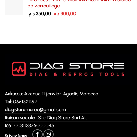
de verrouillage
Le
Le
د.م.
350,00
د.م.
300,00
prix
prix
initial
actuel
était :
est :
300,00 د.م..
350,00 د.م..
Adresse
: Avenue 11 janvier, Agadir, Morocco
Tél
: 0661321152
diagstoremaroc@gmail.com
Raison sociale
: Ste Diag Store Sarl AU
Ice
: 003113375000045
Suivez Nous :