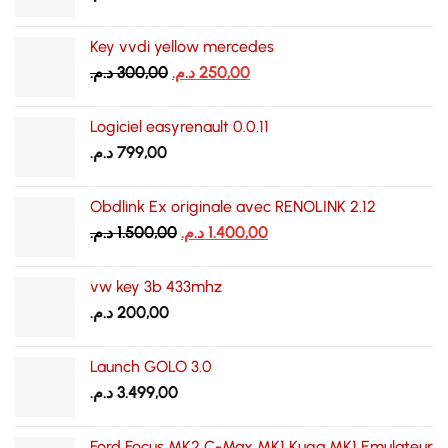
Key vvdi yellow mercedes
Le
Le
د.م.
300,00
د.م.
250,00
prix
prix
initial
actuel
Logiciel easyrenault 0.0.11
était :
est :
د.م.
799,00
250,00 د.م..
300,00 د.م..
Obdlink Ex originale avec RENOLINK 2.12
Le
Le
د.م.
1.500,00
د.م.
1.400,00
prix
prix
initial
actuel
vw key 3b 433mhz
était :
est :
د.م.
200,00
1.400,00 د.م..
1.500,00 د.م..
Launch GOLO 3.0
د.م.
3.499,00
Ford Focus MK2 C-Max MK1 Kuga MK1 Emulateur