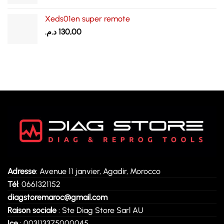
2.750,00 د.م..
3.000,00 د.م..
Xeds01en super remote
د.م.
130,00
Adresse
: Avenue 11 janvier, Agadir, Morocco
Tél
: 0661321152
diagstoremaroc@gmail.com
Raison sociale
: Ste Diag Store Sarl AU
Ice
: 003113375000045