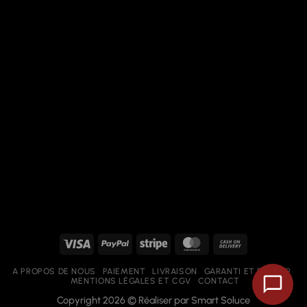
Visa
PayPal
Stripe
MasterCard
Cash
On
A PROPOS DE NOUS
PAIEMENT
LIVRAISON
GARANTI ET RETOUR
Delivery
MENTIONS LÉGALES ET CGV
CONTACT
Copyright 2026 © Réaliser par
Smart Soluce