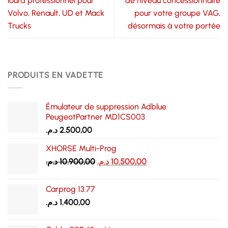
lourd professionnel pour
de niveau concessionnaire
Volvo, Renault, UD et Mack
pour votre groupe VAG,
Trucks
désormais à votre portée
PRODUITS EN VADETTE
Émulateur de suppression Adblue
PeugeotPartner MD1CS003
د.م.
2.500,00
XHORSE Multi-Prog
Le
Le
د.م.
10.900,00
د.م.
10.500,00
prix
prix
initial
actuel
Carprog 13.77
était :
est :
د.م.
1.400,00
10.500,00 د.م..
10.900,00 د.م..