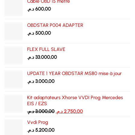
Cable OBD 15 mètre
د.م.
600,00
OBDSTAR P004 ADAPTER
د.م.
500,00
FLEX FULL SLAVE
د.م.
33.000,00
UPDATE 1 YEAR OBDSTAR MS80 mise à jour
د.م.
3.000,00
Kit adaptateurs Xhorse VVDI Prog Mercedes
EIS / EZS
Le
Le
د.م.
3.000,00
د.م.
2.750,00
prix
prix
Vvdi Prog
initial
actuel
د.م.
5.200,00
était :
est :