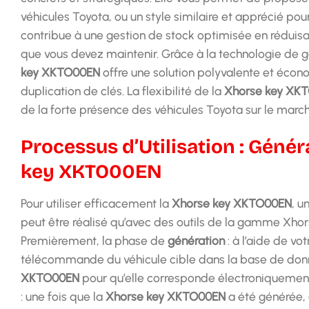
véhicules Toyota, ou un style similaire et apprécié pour
contribue à une gestion de stock optimisée en réduis
que vous devez maintenir. Grâce à la technologie de g
key XKTO00EN
offre une solution polyvalente et éc
duplication de clés. La flexibilité de la
Xhorse key XK
de la forte présence des véhicules Toyota sur le marc
Processus d’Utilisation : Géné
key XKTO00EN
Pour utiliser efficacement la
Xhorse key XKTO00EN
, u
peut être réalisé qu’avec des outils de la gamme Xhors
Premièrement, la phase de
génération
: à l’aide de vo
télécommande du véhicule cible dans la base de données
XKTO00EN
pour qu’elle corresponde électroniquement
: une fois que la
Xhorse key XKTO00EN
a été générée, 