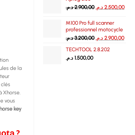
était :
est :
Le
Le
د.م.
2.900,00
د.م.
2.500,00
2.700,00 د.م..
prix
prix
initial
actu
M100 Pro full scanner
était :
est :
professionnel motocycle
2.900,00 د.م..
Le
Le
د.م.
3.200,00
د.م.
2.900,00
prix
prix
TECHTOOL 2.8.202
initial
actu
د.م.
1.500,00
était :
est :
tion
3.200,00 د.م..
les de la
cteur
 clés
à Xhorse.
de vous
horse key
ota ?