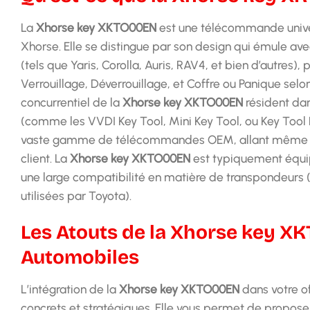
La
Xhorse key XKTO00EN
est une télécommande univers
Xhorse. Elle se distingue par son design qui émule av
(tels que Yaris, Corolla, Auris, RAV4, et bien d’autres
Verrouillage, Déverrouillage, et Coffre ou Panique selon
concurrentiel de la
Xhorse key XKTO00EN
résident dan
(comme les VVDI Key Tool, Mini Key Tool, ou Key Tool
vaste gamme de télécommandes OEM, allant même au-d
client. La
Xhorse key XKTO00EN
est typiquement équip
une large compatibilité en matière de transpondeurs
utilisées par Toyota).
Les Atouts de la Xhorse key X
Automobiles
L’intégration de la
Xhorse key XKTO00EN
dans votre o
concrets et stratégiques. Elle vous permet de proposer