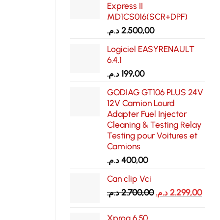
Express II
MD1CS016(SCR+DPF)
د.م.
2.500,00
Logiciel EASYRENAULT
6.4.1
د.م.
199,00
GODIAG GT106 PLUS 24V
12V Camion Lourd
Adapter Fuel Injector
Cleaning & Testing Relay
Testing pour Voitures et
Camions
د.م.
400,00
Can clip Vci
Le
Le
د.م.
2.700,00
د.م.
2.299,00
prix
prix
initial
actu
Xprog 6.50