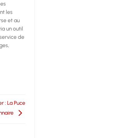
les
nt les
rse et au
a un outil
 service de
ges,
 : La Puce
nnaire