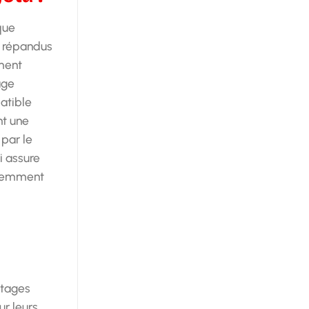
que
s répandus
ement
age
atible
nt une
par le
i assure
quemment
ntages
ur leurs