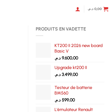
د.م.
0,00
PRODUITS EN VADETTE
KT200 II 2026 new board
Basic V
د.م.
9.600,00
Upgrade kt200 II
د.م.
3.499,00
Testeur de batterie
BM560
د.م.
599,00
L'émulateur Renault