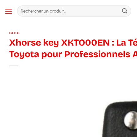
Passer
Recherche
au
pour :
contenu
BLOG
Xhorse key XKTO00EN : La T
Toyota pour Professionnels A