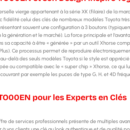
elle vierge appartenant à la série XK (filaire) de la mar
ec fidélité celui des clés de nombreux modèles Toyota trè
), présentant souvent une configuration à 3 boutons (typiqu
 la génération et le marché). La force principale et l’avant
s sa capacité à être « générée » par un outil Xhorse comp
 Plus). Ce processus permet de reproduire électroniqueme
elà des seuls modèles Toyota si le style est apprécié 
ée ou compatible avec le « super chip » Xhorse, ce qui lu
 (couvrant par exemple les puces de type G, H, et 4D fré
KTO00EN pour les Experts en Clés
ffre de services professionnels présente de multiples ava
 à vos clients une clé au look authentique et de qualité po