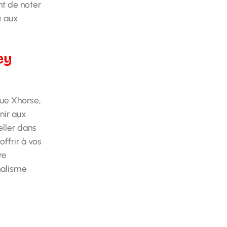
nt de noter
e aux
ey
que Xhorse,
nir aux
eller dans
offrir à vos
re
nalisme