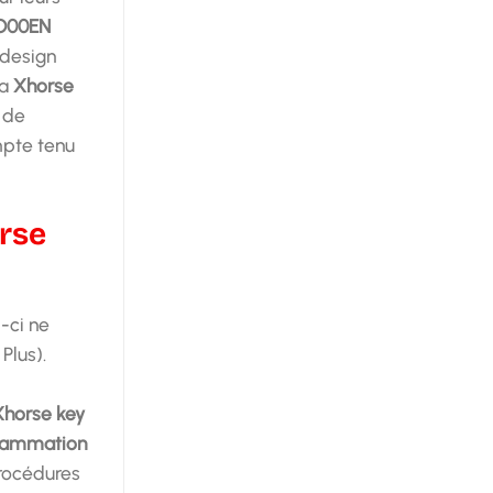
TO00EN
 design
la
Xhorse
 de
mpte tenu
orse
-ci ne
Plus).
Xhorse key
rammation
procédures