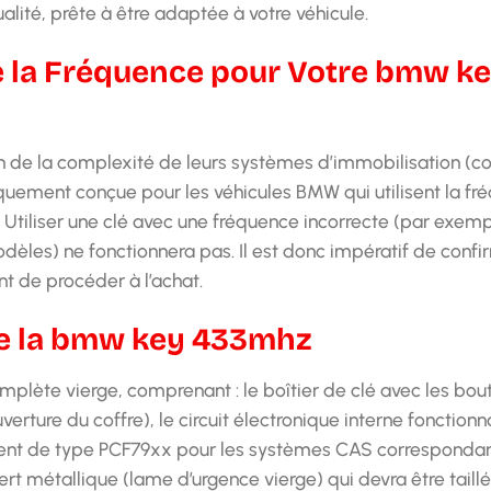
lité, prête à être adaptée à votre véhicule.
e la Fréquence pour Votre bmw k
son de la complexité de leurs systèmes d’immobilisation 
quement conçue pour les véhicules BMW qui utilisent la fr
iliser une clé avec une fréquence incorrecte (par exemp
èles) ne fonctionnera pas. Il est donc impératif de conf
t de procéder à l’achat.
de la bmw key 433mhz
complète vierge, comprenant : le boîtier de clé avec les bo
rture du coffre), le circuit électronique interne fonctionna
nt de type PCF79xx pour les systèmes CAS correspondan
sert métallique (lame d’urgence vierge) qui devra être taill