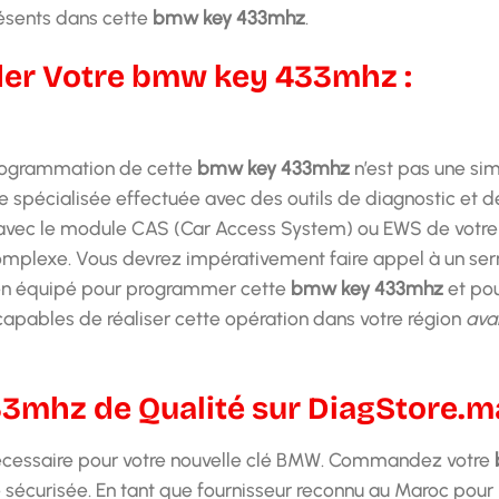
résents dans cette
bmw key 433mhz
.
er Votre bmw key 433mhz :
 programmation de cette
bmw key 433mhz
n’est pas une si
ue spécialisée effectuée avec des outils de diagnostic et d
vec le module CAS (Car Access System) ou EWS de votr
complexe. Vous devrez impérativement faire appel à un serr
ien équipé pour programmer cette
bmw key 433mhz
et pour
capables de réaliser cette opération dans votre région
ava
mhz de Qualité sur DiagStore.m
 nécessaire pour votre nouvelle clé BMW. Commandez votre
 sécurisée. En tant que fournisseur reconnu au Maroc pour l