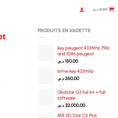
د.م.
0,00
PRODUITS EN VADETTE
et
key peugeot 433Mhz 7961
and ID46 peugeot
د.م.
150,00
bmw key 433mhz
د.م.
350,00
Obdstar G3 full kit + full
software
د.م.
32.000,00
MB SD Star C5 Plus