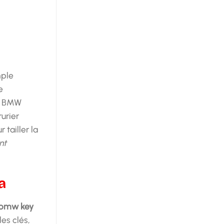
mple
e
e BMW
urier
 tailler la
nt
a
bmw key
es clés,