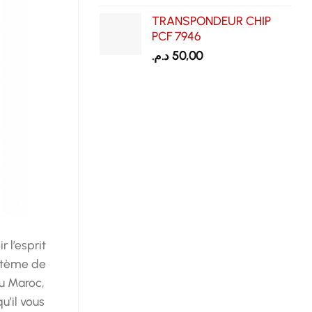
TRANSPONDEUR CHIP
PCF 7946
د.م.
50,00
 l’esprit
ystème de
u Maroc,
u’il vous