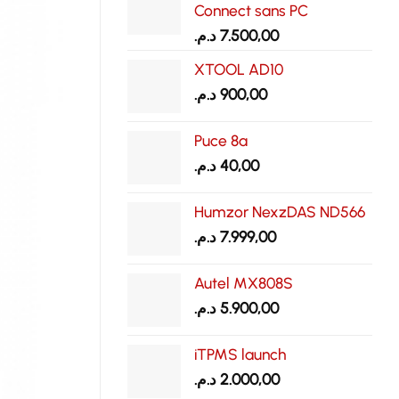
Connect sans PC
د.م.
7.500,00
XTOOL AD10
د.م.
900,00
Puce 8a
د.م.
40,00
Humzor NexzDAS ND566
د.م.
7.999,00
Autel MX808S
د.م.
5.900,00
iTPMS launch
د.م.
2.000,00