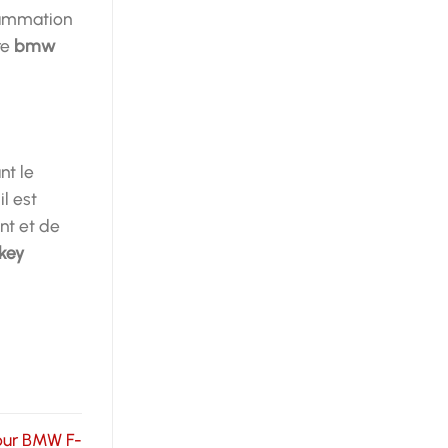
rammation
re
bmw
nt le
l est
nt et de
key
our BMW F-