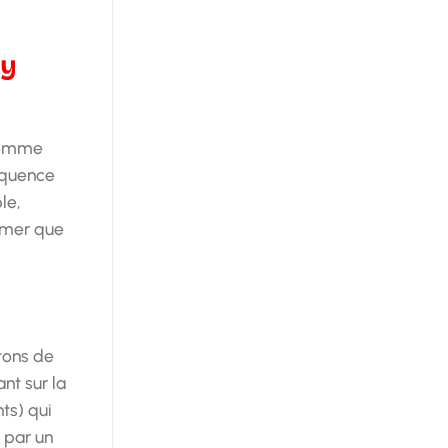
ey
(comme
équence
le,
irmer que
utons de
nt sur la
ts) qui
é par un