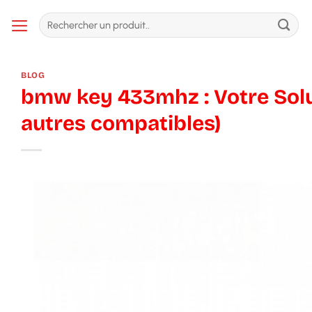
Passer
Recherche
au
pour :
contenu
BLOG
bmw key 433mhz : Votre Solu
autres compatibles)