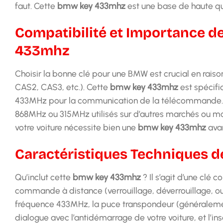
faut. Cette
bmw key 433mhz
est une base de haute qua
Compatibilité et Importance d
433mhz
Choisir la bonne clé pour une BMW est crucial en rai
CAS2, CAS3, etc.). Cette
bmw key 433mhz
est spécifi
433MHz pour la communication de la télécommande. Ut
868MHz ou 315MHz utilisés sur d’autres marchés ou mod
votre voiture nécessite bien une
bmw key 433mhz
avan
Caractéristiques Techniques 
Qu’inclut cette
bmw key 433mhz
? Il s’agit d’une clé 
commande à distance (verrouillage, déverrouillage, ouve
fréquence 433MHz, la puce transpondeur (généraleme
dialogue avec l’antidémarrage de votre voiture, et l’in