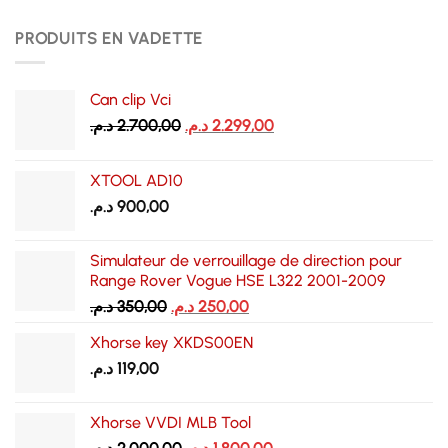
PRODUITS EN VADETTE
Can clip Vci
Le
Le
د.م.
2.700,00
د.م.
2.299,00
prix
prix
initial
actuel
XTOOL AD10
était :
est :
د.م.
900,00
2.299,00 د.م..
2.700,00 د.م..
Simulateur de verrouillage de direction pour
Range Rover Vogue HSE L322 2001-2009
Le
Le
د.م.
350,00
د.م.
250,00
prix
prix
Xhorse key XKDS00EN
initial
actuel
د.م.
119,00
était :
est :
250,00 د.م..
350,00 د.م..
Xhorse VVDI MLB Tool
Le
Le