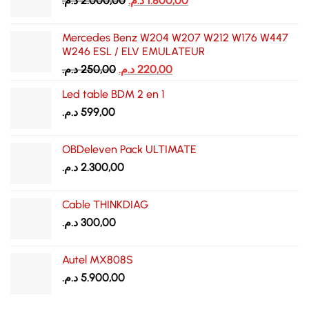
د.م.
2.000,00
د.م.
1.800,00
prix
prix
initial
actuel
Mercedes Benz W204 W207 W212 W176 W447
était :
est :
W246 ESL / ELV EMULATEUR
1.800,00 د.م..
2.000,00 د.م..
Le
Le
د.م.
250,00
د.م.
220,00
prix
prix
Led table BDM 2 en 1
initial
actuel
د.م.
599,00
était :
est :
220,00 د.م..
250,00 د.م..
OBDeleven Pack ULTIMATE
د.م.
2.300,00
Cable THINKDIAG
د.م.
300,00
Autel MX808S
د.م.
5.900,00