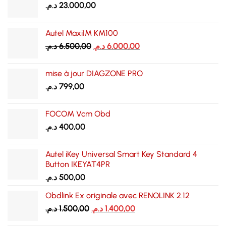
د.م.
23.000,00
Autel MaxiIM KM100
Le
Le
د.م.
6.500,00
د.م.
6.000,00
prix
prix
initial
actuel
mise à jour DIAGZONE PRO
était :
est :
د.م.
799,00
6.000,00 د.م..
6.500,00 د.م..
FOCOM Vcm Obd
د.م.
400,00
Autel iKey Universal Smart Key Standard 4
Button IKEYAT4PR
د.م.
500,00
Obdlink Ex originale avec RENOLINK 2.12
Le
Le
د.م.
1.500,00
د.م.
1.400,00
prix
prix