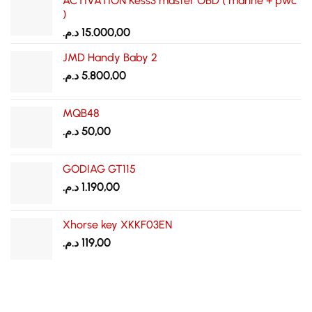
ACTIVATION Kess3 master OBD ( marine + pwc
)
د.م.
15.000,00
JMD Handy Baby 2
د.م.
5.800,00
MQB48
د.م.
50,00
GODIAG GT115
د.م.
1.190,00
Xhorse key XKKF03EN
د.م.
119,00