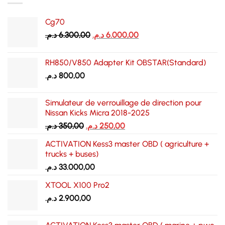
Cg70
Le
Le
د.م.
6.300,00
د.م.
6.000,00
prix
prix
initial
actuel
RH850/V850 Adapter Kit OBSTAR(Standard)
était :
est :
د.م.
800,00
6.000,00 د.م..
6.300,00 د.م..
Simulateur de verrouillage de direction pour
Nissan Kicks Micra 2018-2025
Le
Le
د.م.
350,00
د.م.
250,00
prix
prix
ACTIVATION Kess3 master OBD ( agriculture +
initial
actuel
trucks + buses)
était :
est :
د.م.
33.000,00
250,00 د.م..
350,00 د.م..
XTOOL X100 Pro2
د.م.
2.900,00