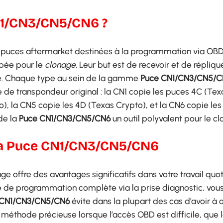
CN1/CN3/CN5/CN6 ?
puces aftermarket destinées à la programmation via OBD,
pée pour le
clonage
. Leur but est de recevoir et de répliqu
lle. Chaque type au sein de la gamme
Puce CN1/CN3/CN5/C
de transpondeur original : la CN1 copie les puces 4C (Tex
to), la CN5 copie les 4D (Texas Crypto), et la CN6 copie les
de la
Puce CN1/CN3/CN5/CN6
un outil polyvalent pour le cl
la Puce CN1/CN3/CN5/CN6
ge offre des avantages significatifs dans votre travail quot
e de programmation complète via la prise diagnostic, vou
 CN1/CN3/CN5/CN6
évite dans la plupart des cas d’avoir à o
méthode précieuse lorsque l’accès OBD est difficile, que l