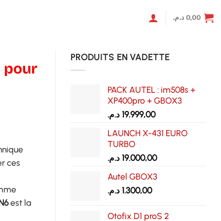
د.م.
0,00
PRODUITS EN VADETTE
 pour
PACK AUTEL : im508s +
XP400pro + GBOX3
د.م.
19.999,00
LAUNCH X-431 EURO
TURBO
chnique
د.م.
19.000,00
er ces
Autel GBOX3
amme
د.م.
1.300,00
N6
est la
Otofix D1 proS 2