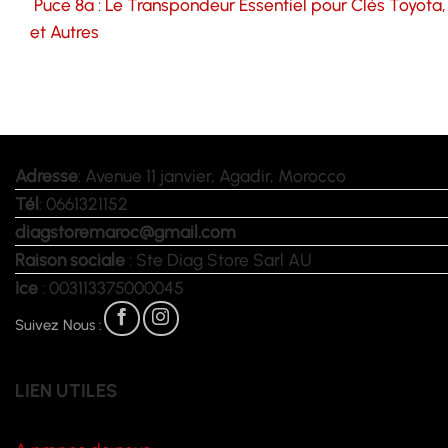
Puce 8a : Le Transpondeur Essentiel pour Clés Toyota,
et Autres
Adresse
: Avenue 11 janvier, Agadir, Morocco
Tél
: 0661321152
diagstoremaroc@gmail.com
Raison sociale
: Ste Diag Store Sarl AU
Ice
: 003113375000045
Suivez Nous :
LIEN UTILES