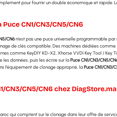
simplement pour fournir un double économique et rapide. 
r la Puce CN1/CN3/CN5/CN6
CN5/CN6
n’est pas une puce universelle programmable par 
de clonage de clés compatible. Des machines dédiées comme
dernes comme KeyDIY KD-X2, Xhorse VVDI Key Tool / Key 
e les données, puis les écrire sur la
Puce CN1/CN3/CN5/CN
ans l’équipement de clonage approprié, la
Puce CN1/CN3/
N1/CN3/CN5/CN6 chez DiagStore.ma
aroc qui comptent sur le clonage dans leur offre de servic