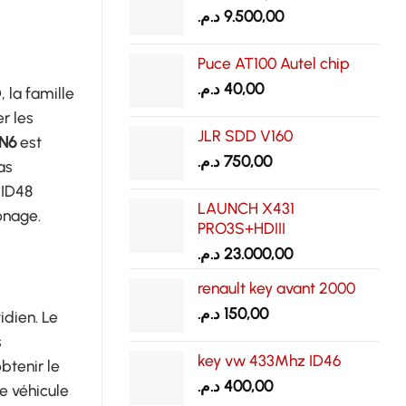
د.م.
9.500,00
Puce AT100 Autel chip
د.م.
40,00
 la famille
er les
JLR SDD V160
N6
est
د.م.
750,00
as
 ID48
LAUNCH X431
onage.
PRO3S+HDIII
د.م.
23.000,00
renault key avant 2000
د.م.
150,00
idien. Le
s
key vw 433Mhz ID46
btenir le
د.م.
400,00
e véhicule