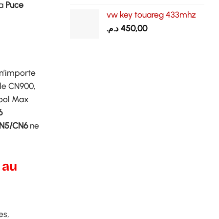
La
Puce
vw key touareg 433mhz
د.م.
450,00
n’importe
 le CN900,
Tool Max
6
CN5/CN6
ne
 au
es,