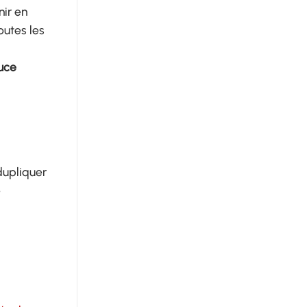
nir en
outes les
uce
upliquer
e