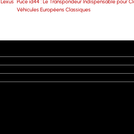
 Lexus
Puce id44 : Le Transpondeur Indispensable pour C
Véhicules Européens Classiques