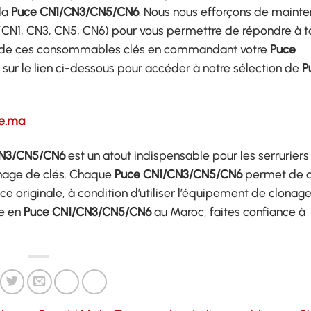
 la
Puce CN1/CN3/CN5/CN6
. Nous nous efforçons de mainte
e (CN1, CN3, CN5, CN6) pour vous permettre de répondre à t
ité de ces consommables clés en commandant votre
Puce
 sur le lien ci-dessous pour accéder à notre sélection de
P
re.ma
CN3/CN5/CN6
est un atout indispensable pour les serruriers
onage de clés. Chaque
Puce CN1/CN3/CN5/CN6
permet de d
 originale, à condition d’utiliser l’équipement de clonag
le en
Puce CN1/CN3/CN5/CN6
au Maroc, faites confiance à