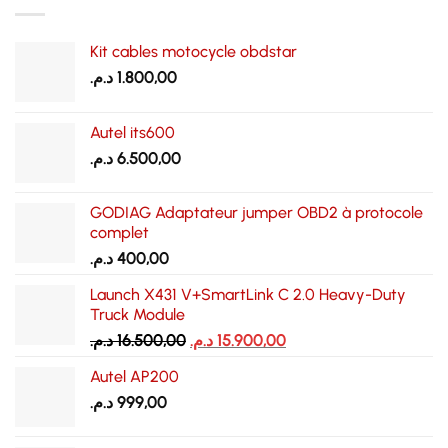
Kit cables motocycle obdstar
د.م.
1.800,00
Autel its600
د.م.
6.500,00
GODIAG Adaptateur jumper OBD2 à protocole
complet
د.م.
400,00
Launch X431 V+SmartLink C 2.0 Heavy-Duty
Truck Module
Le
Le
د.م.
16.500,00
د.م.
15.900,00
prix
prix
Autel AP200
initial
actuel
د.م.
999,00
était :
est :
15.900,00 د.م..
16.500,00 د.م..