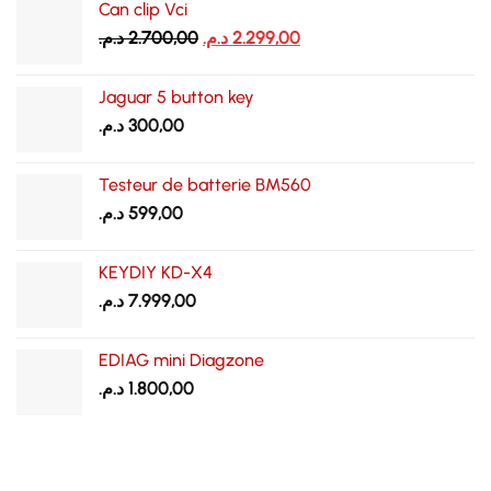
Can clip Vci
Le
Le
د.م.
2.700,00
د.م.
2.299,00
prix
prix
initial
actuel
Jaguar 5 button key
était :
est :
د.م.
300,00
2.299,00 د.م..
2.700,00 د.م..
Testeur de batterie BM560
د.م.
599,00
KEYDIY KD-X4
د.م.
7.999,00
EDIAG mini Diagzone
د.م.
1.800,00