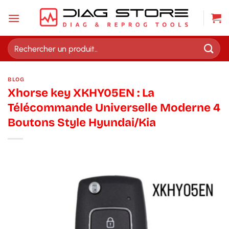
Passer
au
contenu
Recherche
pour :
BLOG
Xhorse key XKHY05EN : La
Télécommande Universelle Moderne 4
Boutons Style Hyundai/Kia