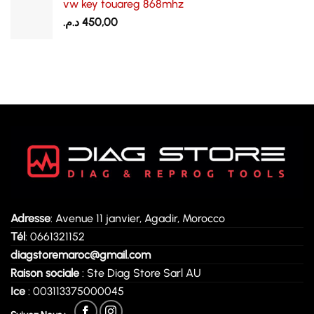
vw key touareg 868mhz
était :
est :
د.م.
450,00
10.800,00 د.م..
11.000,00 د.م..
Adresse
: Avenue 11 janvier, Agadir, Morocco
Tél
: 0661321152
diagstoremaroc@gmail.com
Raison sociale
: Ste Diag Store Sarl AU
Ice
: 003113375000045