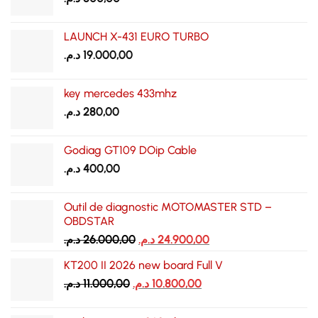
LAUNCH X-431 EURO TURBO
د.م.
19.000,00
key mercedes 433mhz
د.م.
280,00
Godiag GT109 DOip Cable
د.م.
400,00
Outil de diagnostic MOTOMASTER STD –
OBDSTAR
Le
Le
د.م.
26.000,00
د.م.
24.900,00
prix
prix
KT200 II 2026 new board Full V
initial
actuel
Le
Le
د.م.
11.000,00
د.م.
était :
10.800,00
est :
prix
prix
24.900,00 د.م..
26.000,00 د.م..
initial
actuel