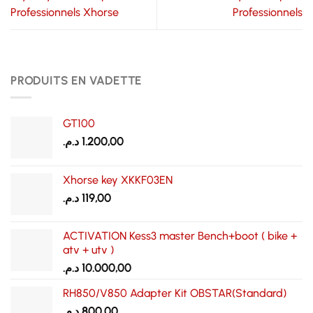
Professionnels Xhorse
Professionnels
PRODUITS EN VADETTE
GT100
د.م.
1.200,00
Xhorse key XKKF03EN
د.م.
119,00
ACTIVATION Kess3 master Bench+boot ( bike +
atv + utv )
د.م.
10.000,00
RH850/V850 Adapter Kit OBSTAR(Standard)
د.م.
800,00