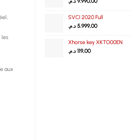
د.م.
9.990,00
éel,
SVCI 2020 Full
د.م.
5.999,00
 les
Xhorse key XKTO00EN
د.م.
119,00
le aux