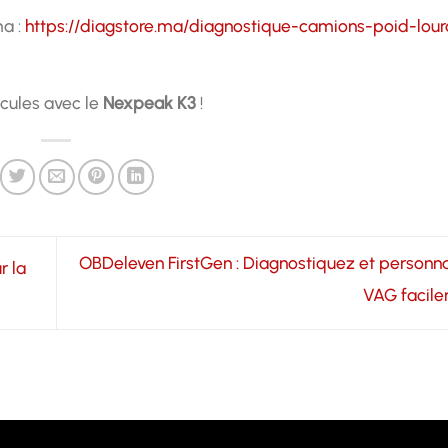
ma :
https://diagstore.ma/diagnostique-camions-poid-lour
icules avec le
Nexpeak K3
!
OBDeleven FirstGen : Diagnostiquez et personna
r la
VAG facile