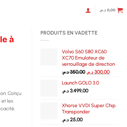
د.م.
0,00
PRODUITS EN VADETTE
le à
Volvo S60 S80 XC60
XC70 Emulateur de
verrouillage de direction
Le
Le
د.م.
350,00
د.م.
300,00
prix
prix
Launch GOLO 3.0
initial
actuel
د.م.
3.499,00
était :
est :
tion. Conçu
350,00 د.م..
 et les
Xhorse VVDI Super Chip
cacité.
Transponder
د.م.
25,00