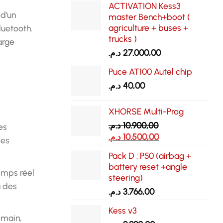
ACTIVATION Kess3
 d’un
master Bench+boot (
agriculture + buses +
luetooth.
trucks )
arge
د.م.
27.000,00
Puce AT100 Autel chip
د.م.
40,00
XHORSE Multi-Prog
د.م.
10.900,00
es
Le
Le
د.م.
10.500,00
les
prix
prix
Pack D : P50 (airbag +
initial
actuel
battery reset +angle
était :
est :
temps réel
steering)
10.500,00 د.م..
10.900,00 د.م..
à des
د.م.
3.766,00
Kess v3
 main,