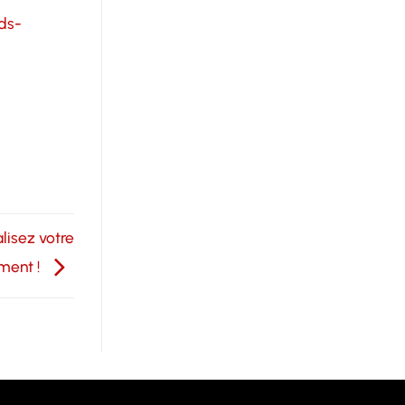
ds-
lisez votre
ment !